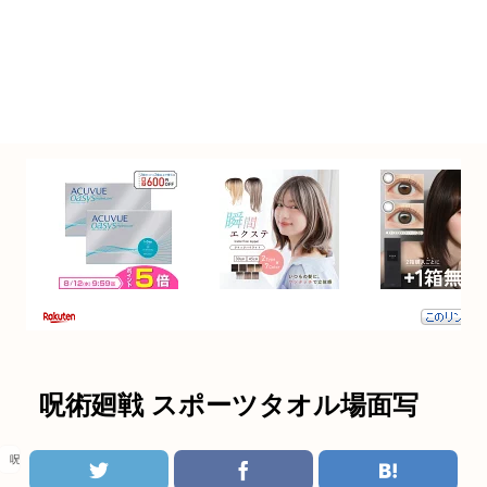
呪術廻戦 スポーツタオル場面写
呪術廻戦