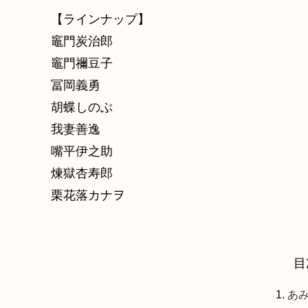
【ラインナップ】
竈門炭治郎
竈門禰豆子
冨岡義勇
胡蝶しのぶ
我妻善逸
嘴平伊之助
煉獄杏寿郎
栗花落カナヲ
目
あみ