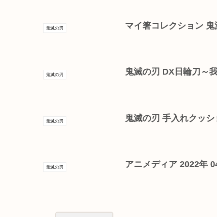
マイ箸コレクション 鬼滅の
鬼滅の刃
鬼滅の刃 DX日輪刀～我
鬼滅の刃
鬼滅の刃 手入れクッシ
鬼滅の刃
アニメディア 2022年 
鬼滅の刃