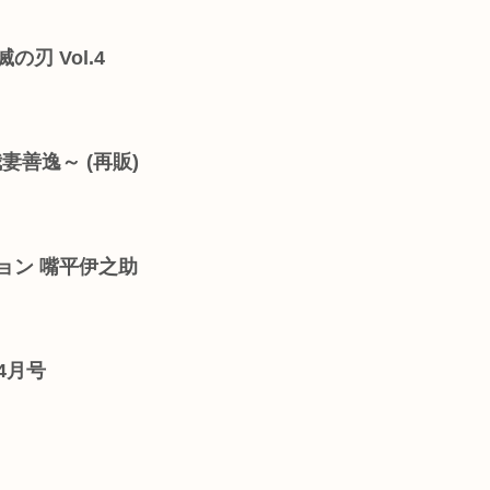
刃 Vol.4
妻善逸～ (再販)
ョン 嘴平伊之助
04月号