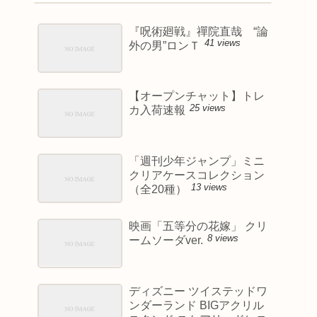
『呪術廻戦』禪院直哉 “論
41 views
外の男”ロンＴ
【オープンチャット】トレ
25 views
カ入荷速報
「週刊少年ジャンプ」ミニ
クリアケースコレクション
13 views
（全20種）
映画「五等分の花嫁」 クリ
8 views
ームソーダver.
ディズニー ツイステッドワ
ンダーランド BIGアクリル