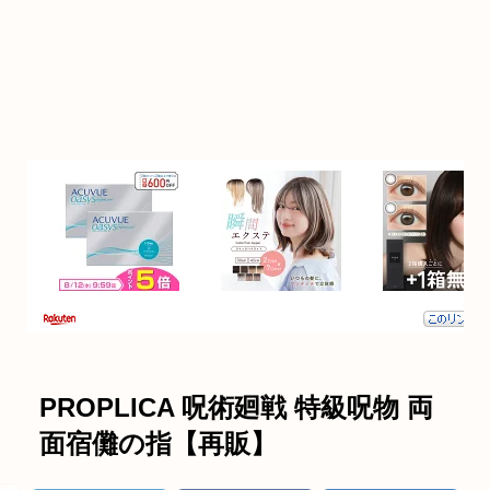
PROPLICA 呪術廻戦 特級呪物 両
面宿儺の指【再販】