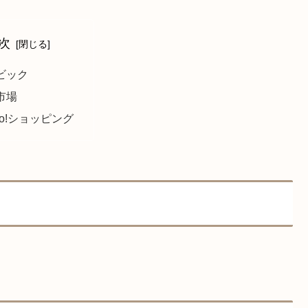
次
ビック
市場
oo!ショッピング