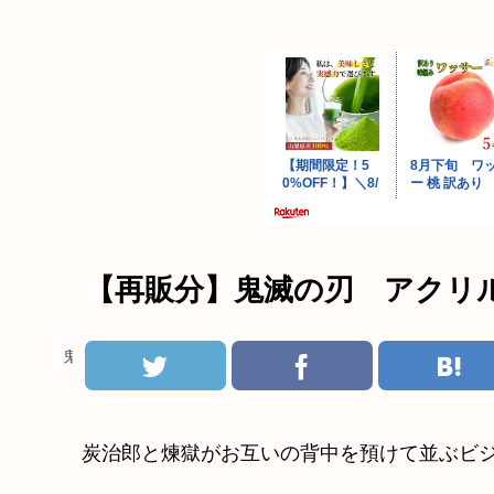
【再販分】鬼滅の刃 アクリ
鬼滅の刃
炭治郎と煉獄がお互いの背中を預けて並ぶビ