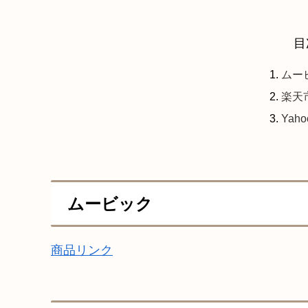
目
ムー
楽天
Yah
ムービック
商品リンク