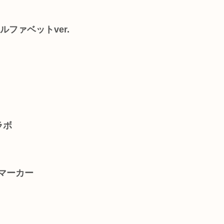
ルファベットver.
】
ラボ
マーカー