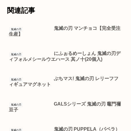
関連記事
鬼滅の刃 マンチョコ【完全受注
鬼滅の刃
生産】
にふぉるめーしょん 鬼滅の刃デ
鬼滅の刃
ィフォルメシールウエハース 其ノ十(20個入)
ぶちマス! 鬼滅の刃 レリーフフ
鬼滅の刃
ィギュアマグネット
GALSシリーズ 鬼滅の刃 竈門禰
鬼滅の刃
豆子
鬼滅の刃 PUPPELA（パペラ）
鬼滅の刃