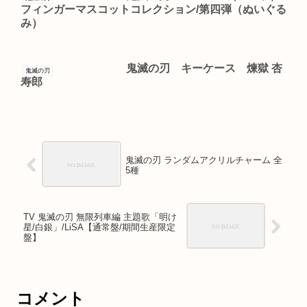
フィンガーマスコットコレクション/第四弾（ぬいぐる
み）
鬼滅の刃 キーケース 煉獄 杏
鬼滅の刃
寿郎
鬼滅の刃 ランダムアクリルチャーム 全
5種
TV 鬼滅の刃 無限列車編 主題歌「明け
星/白銀」/LiSA【通常盤/期間生産限定
盤】
コメント