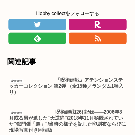
Hobby collectをフォローする
関連記事
『呪術廻戦』アテンションステ
呪術廻戦
ッカーコレクション 第2弾 （全15種／ランダム1種入
り）
呪術廻戦(26) 記録――2006年8
呪術廻戦
月或る男が遺した“天逆鉾”/2018年11月秘匿されてい
た“獄門彊「裏」”/当時の様子を記した印刷布ならびに
現場写真付き同梱版