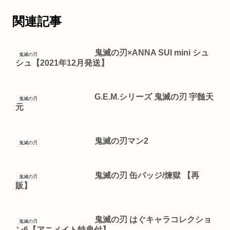
関連記事
鬼滅の刃×ANNA SUI mini シュ
鬼滅の刃
シュ【2021年12月発送】
G.E.M.シリーズ 鬼滅の刃 宇髄天
鬼滅の刃
元
鬼滅の刃マン2
鬼滅の刃
鬼滅の刃 缶バッジ/煉獄 【再
鬼滅の刃
販】
鬼滅の刃 はぐキャラコレクショ
鬼滅の刃
ン6【アニメイト特典付】