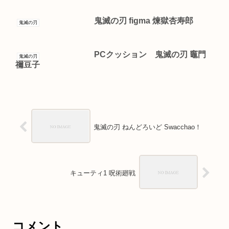
鬼滅の刃 figma 煉獄杏寿郎
鬼滅の刃
PCクッション 鬼滅の刃 竈門
鬼滅の刃
禰豆子
鬼滅の刃 ねんどろいど Swacchao！
キューティ1 呪術廻戦
コメント