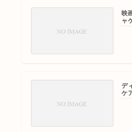
映
ャ
デ
ケア