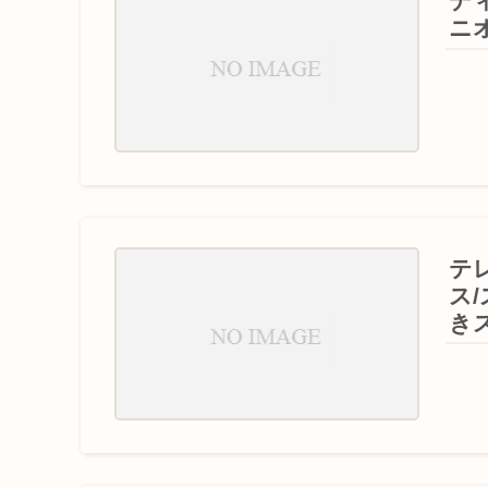
デ
ニオ
テ
ス
き