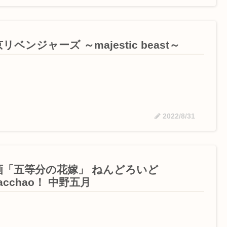
リベンジャーズ ～majestic beast～
2022/8/31
画「五等分の花嫁」 ねんどろいど
acchao！ 中野五月