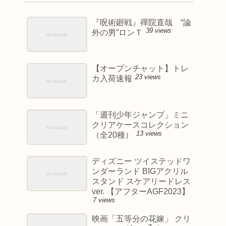
『呪術廻戦』禪院直哉 “論
39 views
外の男”ロンＴ
【オープンチャット】トレ
23 views
カ入荷速報
「週刊少年ジャンプ」ミニ
クリアケースコレクション
13 views
（全20種）
ディズニー ツイステッドワ
ンダーランド BIGアクリル
スタンド スケアリードレス
ver. 【アフターAGF2023】
7 views
映画「五等分の花嫁」 クリ