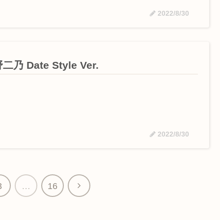
2022/8/30
乃 Date Style Ver.
2022/8/30
3
…
16