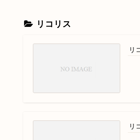
リコリス
リ
リ