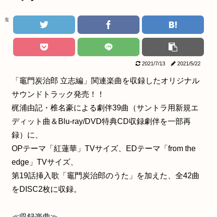
鬼滅の刃
2021/7/13
2021/5/22
「竈門炭治郎 立志編」関連楽曲を収録したオリジナル
サウンドトラック発売！！
梶浦由記・椎名豪による劇伴39曲（サントラ用新規エ
ディット曲＆Blu-ray/DVD特典CD収録劇伴を一部再
録）に、
OPテーマ「紅蓮華」TVサイズ、EDテーマ「from the
edge」TVサイズ、
第19話挿入歌「竈門炭治郎のうた」を加えた、全42曲
をDISC2枚に収録。
≪収録楽曲≫