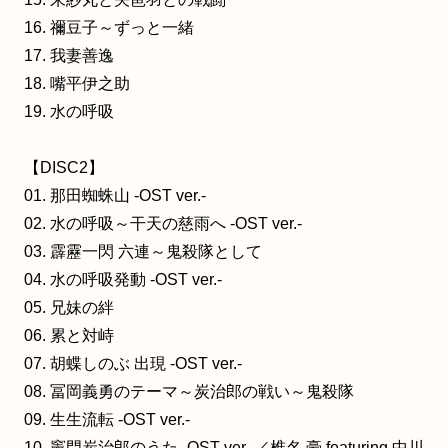
16. 禰豆子～ずっと一緒
17. 我妻善逸
18. 嘴平伊之助
19. 水の呼吸
【DISC2】
01. 那田蜘蛛山 -OST ver.-
02. 水の呼吸～干天の慈雨へ -OST ver.-
03. 霹靂一閃 六連～鬼殺隊として
04. 水の呼吸発動 -OST ver.-
05. 兄妹の絆
06. 累と対峙
07. 胡蝶しのぶ 出現 -OST ver.-
08. 冨岡義勇のテーマ～炭治郎の戦い～鬼殺隊
09. 生生流転 -OST ver.-
10. 竈門炭治郎のうた -OST ver.-／椎名 豪 featuring 中川