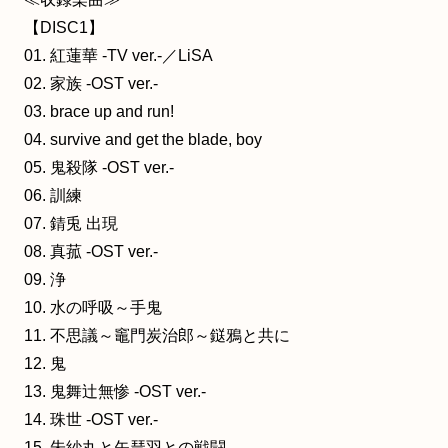
【DISC1】
01. 紅蓮華 -TV ver.-／LiSA
02. 家族 -OST ver.-
03. brace up and run!
04. survive and get the blade, boy
05. 鬼殺隊 -OST ver.-
06. 訓練
07. 錆兎 出現
08. 真菰 -OST ver.-
09. 浄
10. 水の呼吸～手鬼
11. 不思議～竈門炭治郎～鎹鴉と共に
12. 鬼
13. 鬼舞辻無惨 -OST ver.-
14. 珠世 -OST ver.-
15. 朱紗丸と矢琶羽との戦闘