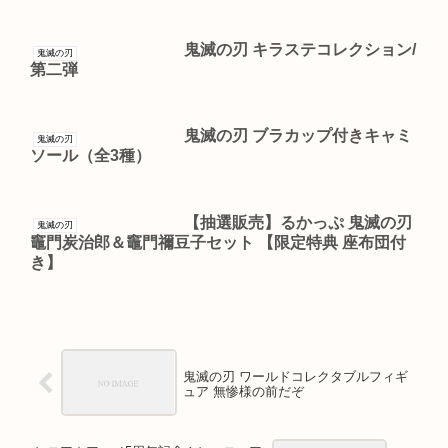
鬼滅の刃 キラステコレクション/
鬼滅の刃
第二弾
鬼滅の刃 ブラカップ付きキャミ
鬼滅の刃
ソール（全3種）
【抽選販売】るかっぷ 鬼滅の刃
鬼滅の刃
竈門炭治郎＆竈門禰豆子セット 【限定特典 座布団付
き】
鬼滅の刃 ワールドコレクタブルフィギ
ュア 無惨様の前だぞ