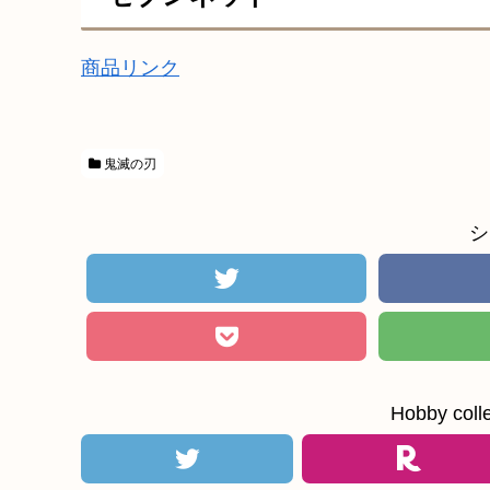
商品リンク
鬼滅の刃
シ
Hobby c