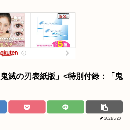
刊「鬼滅の刃表紙版」<特別付録：「鬼
2021/5/28