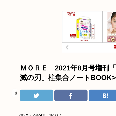
ＭＯＲＥ 2021年8月号増
滅の刃」柱集合ノートBOOK>
鬼滅の刃