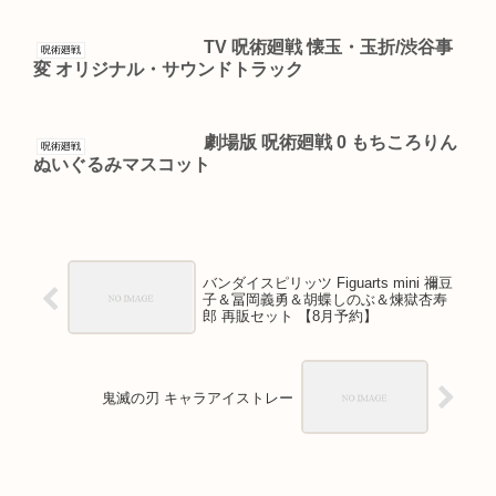
TV 呪術廻戦 懐玉・玉折/渋谷事
呪術廻戦
変 オリジナル・サウンドトラック
劇場版 呪術廻戦 0 もちころりん
呪術廻戦
ぬいぐるみマスコット
バンダイスピリッツ Figuarts mini 禰豆
子＆冨岡義勇＆胡蝶しのぶ＆煉獄杏寿
郎 再販セット 【8月予約】
鬼滅の刃 キャラアイストレー