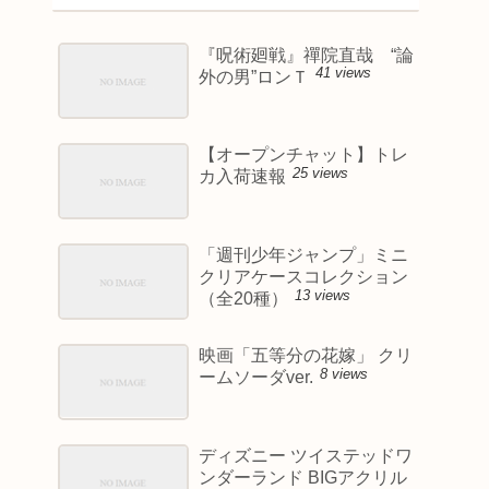
『呪術廻戦』禪院直哉 “論
41 views
外の男”ロンＴ
【オープンチャット】トレ
25 views
カ入荷速報
「週刊少年ジャンプ」ミニ
クリアケースコレクション
13 views
（全20種）
映画「五等分の花嫁」 クリ
8 views
ームソーダver.
ディズニー ツイステッドワ
ンダーランド BIGアクリル