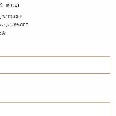
次
み10%OFF
ィング8%OFF
検索