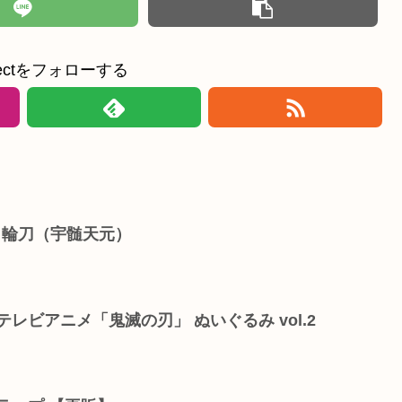
ollectをフォローする
A 日輪刀（宇髄天元）
レビアニメ「鬼滅の刃」 ぬいぐるみ vol.2