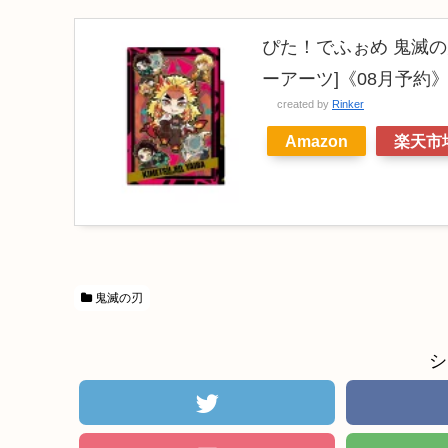
ぴた！でふぉめ 鬼滅の
ーアーツ]《08月予約
created by
Rinker
Amazon
楽天市
鬼滅の刃
シ