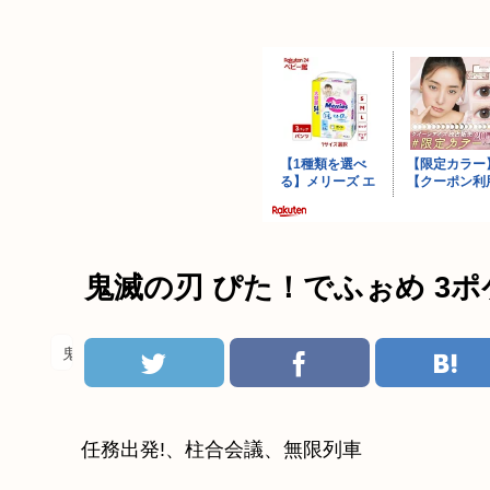
鬼滅の刃 ぴた！でふぉめ 3
鬼滅の刃
任務出発!、柱合会議、無限列車