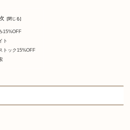
次
15%OFF
イト
ストック15%OFF
索