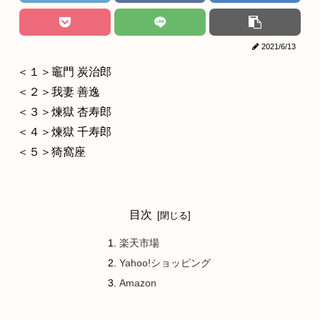
2021/6/13
＜１＞竈門 炭治郎
＜２＞我妻 善逸
＜３＞煉獄 杏寿郎
＜４＞煉獄 千寿郎
＜５＞猗窩座
目次
楽天市場
Yahoo!ショッピング
Amazon