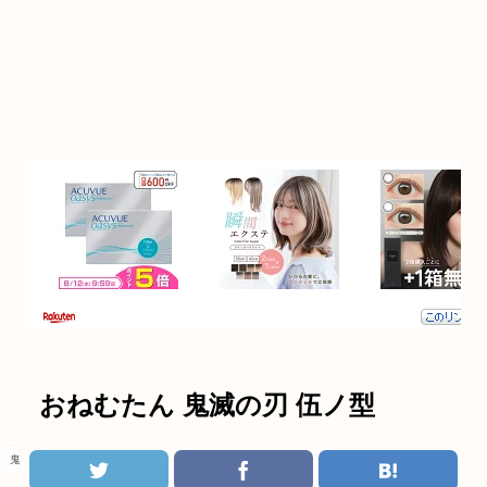
おねむたん 鬼滅の刃 伍ノ型
鬼滅の刃