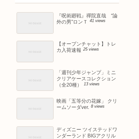
『呪術廻戦』禪院直哉 “論
41 views
外の男”ロンＴ
【オープンチャット】トレ
25 views
カ入荷速報
「週刊少年ジャンプ」ミニ
クリアケースコレクション
13 views
（全20種）
映画「五等分の花嫁」 クリ
8 views
ームソーダver.
ディズニー ツイステッドワ
ンダーランド BIGアクリル