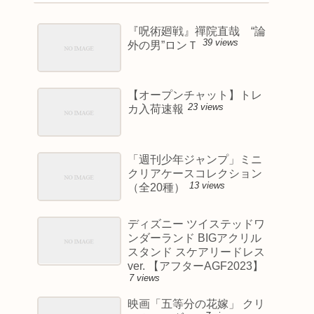
『呪術廻戦』禪院直哉 “論
39 views
外の男”ロンＴ
【オープンチャット】トレ
23 views
カ入荷速報
「週刊少年ジャンプ」ミニ
クリアケースコレクション
13 views
（全20種）
ディズニー ツイステッドワ
ンダーランド BIGアクリル
スタンド スケアリードレス
ver. 【アフターAGF2023】
7 views
映画「五等分の花嫁」 クリ