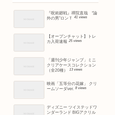
『呪術廻戦』禪院直哉 “論
41 views
外の男”ロンＴ
【オープンチャット】トレ
25 views
カ入荷速報
「週刊少年ジャンプ」ミニ
クリアケースコレクション
13 views
（全20種）
映画「五等分の花嫁」 クリ
8 views
ームソーダver.
ディズニー ツイステッドワ
ンダーランド BIGアクリル