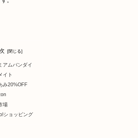
ます。
。
次
ミアムバンダイ
メイト
み20%OFF
zon
市場
oo!ショッピング