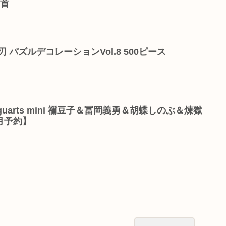
一首
 パズルデコレーションVol.8 500ピース
uarts mini 禰豆子＆冨岡義勇＆胡蝶しのぶ＆煉獄
月予約】
】