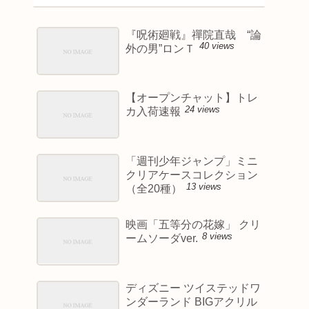
『呪術廻戦』禪院直哉 “論
40 views
外の男”ロンＴ
【オープンチャット】トレ
24 views
カ入荷速報
「週刊少年ジャンプ」ミニ
クリアケースコレクション
13 views
（全20種）
映画「五等分の花嫁」 クリ
8 views
ームソーダver.
ディズニー ツイステッドワ
ンダーランド BIGアクリル