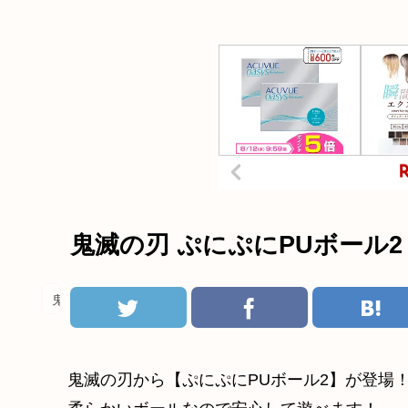
鬼滅の刃 ぷにぷにPUボール2
鬼滅の刃
鬼滅の刃から【ぷにぷにPUボール2】が登場