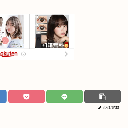
2021/6/30
！