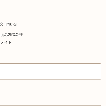
次
あみ25%OFF
ニメイト