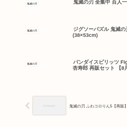
鬼滅の刃 全集中 百人
鬼滅の刃
ジグソーパズル 鬼滅の刃
鬼滅の刃
(38×53cm)
バンダイスピリッツ Fig
鬼滅の刃
杏寿郎 再販セット 【8
鬼滅の刃 ふわコロりん5【再販