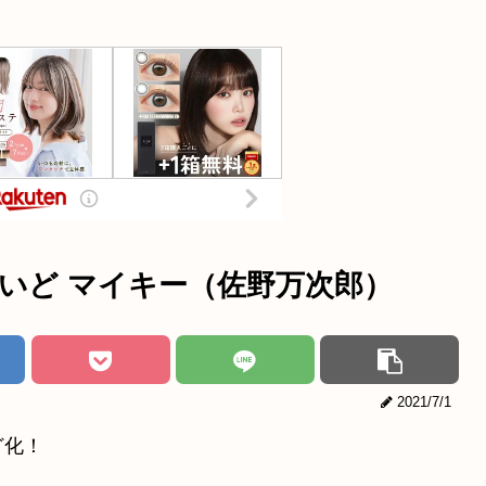
いど マイキー（佐野万次郎）
2021/7/1
ど化！