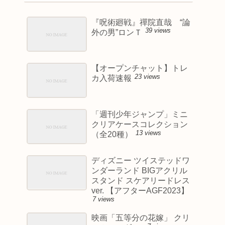
『呪術廻戦』禪院直哉 “論
39 views
外の男”ロンＴ
【オープンチャット】トレ
23 views
カ入荷速報
「週刊少年ジャンプ」ミニ
クリアケースコレクション
13 views
（全20種）
ディズニー ツイステッドワ
ンダーランド BIGアクリル
スタンド スケアリードレス
ver. 【アフターAGF2023】
7 views
映画「五等分の花嫁」 クリ