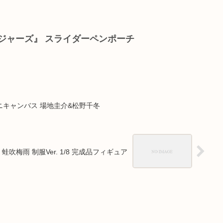
ジャーズ』 スライダーペンポーチ
キャンバス 場地圭介&松野千冬
吹梅雨 制服Ver. 1/8 完成品フィギュア