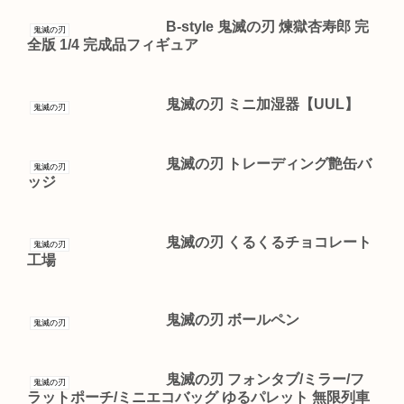
B-style 鬼滅の刃 煉獄杏寿郎 完
鬼滅の刃
全版 1/4 完成品フィギュア
鬼滅の刃 ミニ加湿器【UUL】
鬼滅の刃
鬼滅の刃 トレーディング艶缶バ
鬼滅の刃
ッジ
鬼滅の刃 くるくるチョコレート
鬼滅の刃
工場
鬼滅の刃 ボールペン
鬼滅の刃
鬼滅の刃 フォンタブ/ミラー/フ
鬼滅の刃
ラットポーチ/ミニエコバッグ ゆるパレット 無限列車