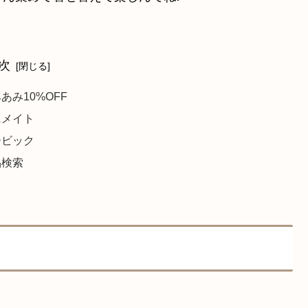
次
あみ10%OFF
ニメイト
ービック
品検索