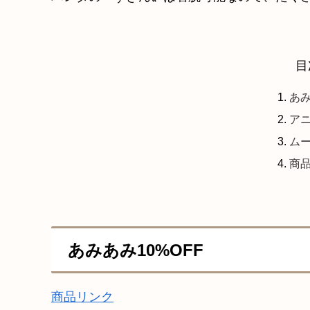
目
あみ
ア
ム
商
あみあみ10%OFF
商品リンク