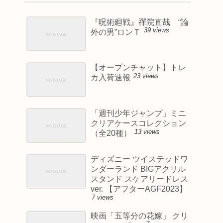
『呪術廻戦』禪院直哉 “論
39 views
外の男”ロンＴ
【オープンチャット】トレ
23 views
カ入荷速報
「週刊少年ジャンプ」ミニ
クリアケースコレクション
13 views
（全20種）
ディズニー ツイステッドワ
ンダーランド BIGアクリル
スタンド スケアリードレス
ver. 【アフターAGF2023】
7 views
映画「五等分の花嫁」 クリ