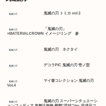
鬼滅の刃 トミカ vol.3
鬼滅の刃
「鬼滅の刃」
鬼滅の刃
×MATERIALCROWN イメージリング 参
鬼滅の刃 ネクタイ
鬼滅の刃
デコラPIC 鬼滅の刃 壱ノ型
鬼滅の刃
マイ箸コレクション 鬼滅の刃
鬼滅の刃
Vol.4
鬼滅の刃 スーパーシチュエーシ
鬼滅の刃
ョンフィギュア 鬼舞辻無惨 擬態“芸妓”Ver. 完成品フ