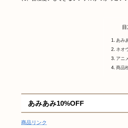
目
あみあ
ネオウ
アニ
商品
あみあみ10%OFF
商品リンク