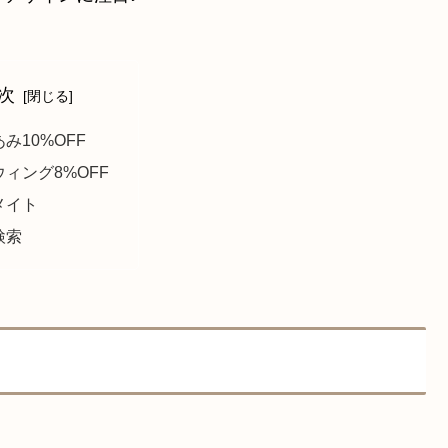
次
み10%OFF
ィング8%OFF
メイト
検索