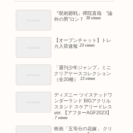
『呪術廻戦』禪院直哉 “論
39 views
外の男”ロンＴ
【オープンチャット】トレ
23 views
カ入荷速報
「週刊少年ジャンプ」ミニ
クリアケースコレクション
13 views
（全20種）
ディズニー ツイステッドワ
ンダーランド BIGアクリル
スタンド スケアリードレス
ver. 【アフターAGF2023】
7 views
映画「五等分の花嫁」 クリ