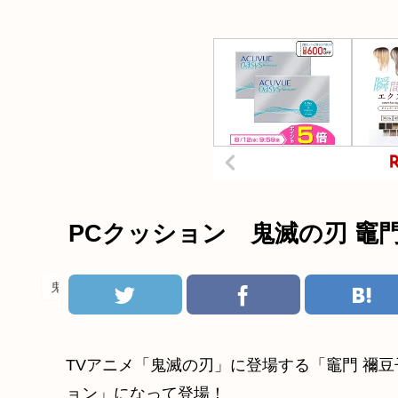
PCクッション 鬼滅の刃 竈門
鬼滅の刃
TVアニメ「鬼滅の刃」に登場する「竈門 禰
ョン」になって登場！