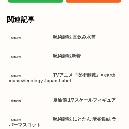
関連記事
呪術廻戦 直飲み水筒
呪術廻戦
呪術廻戦新着
呪術廻戦
TVアニメ『呪術廻戦』× earth
呪術廻戦
music&ecology Japan Label
夏油傑 1/7スケールフィギュア
呪術廻戦
呪術廻戦 にとたん 渋谷集結 ラ
呪術廻戦
バーマスコット