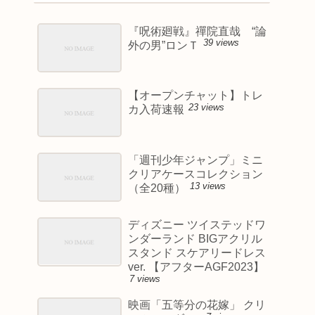
『呪術廻戦』禪院直哉 “論
39 views
外の男”ロンＴ
【オープンチャット】トレ
23 views
カ入荷速報
「週刊少年ジャンプ」ミニ
クリアケースコレクション
13 views
（全20種）
ディズニー ツイステッドワ
ンダーランド BIGアクリル
スタンド スケアリードレス
ver. 【アフターAGF2023】
7 views
映画「五等分の花嫁」 クリ