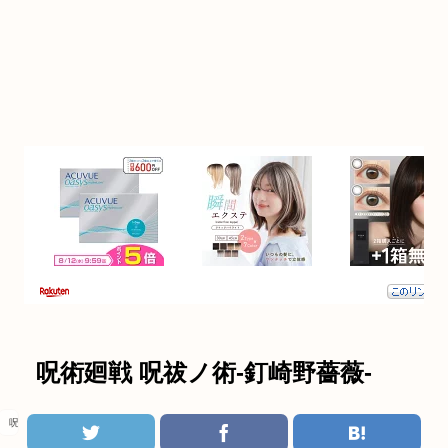
呪術廻戦 呪祓ノ術-釘崎野薔薇-
呪術廻戦