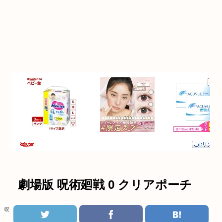
劇場版 呪術廻戦 0 クリアポーチ
呪術廻戦