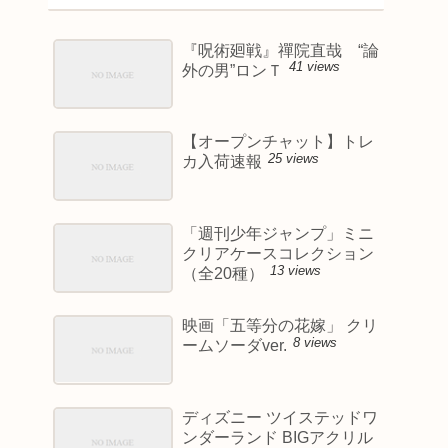
『呪術廻戦』禪院直哉 “論
41 views
外の男”ロンＴ
【オープンチャット】トレ
25 views
カ入荷速報
「週刊少年ジャンプ」ミニ
クリアケースコレクション
13 views
（全20種）
映画「五等分の花嫁」 クリ
8 views
ームソーダver.
ディズニー ツイステッドワ
ンダーランド BIGアクリル