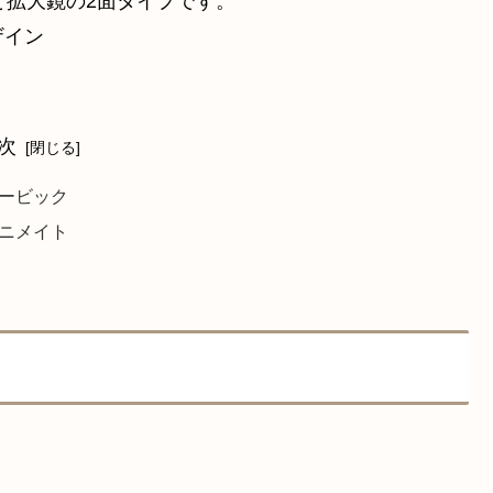
と拡大鏡の2面タイプです。
ザイン
次
ービック
ニメイト