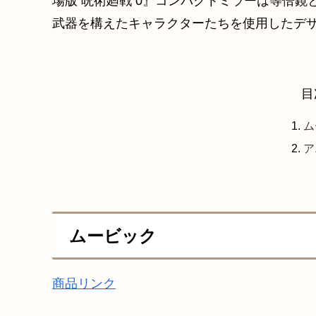
場版 呪術廻戦 0』コンパクトミラーは等倍鏡
武器を構えたキャラクターたちを使用したデ
目
ム
ア
ムービック
商品リンク