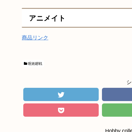
アニメイト
商品リンク
呪術廻戦
シ
Hobby c