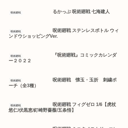
るかっぷ 呪術廻戦 七海建人
呪術廻戦
呪術廻戦 ステンレスボトル ウィ
呪術廻戦
ンドウショッピングVer.
『呪術廻戦』コミックカレンダ
呪術廻戦
ー２０２２
呪術廻戦 懐玉・玉折 刺繍ポ
呪術廻戦
ーチ（全3種）
呪術廻戦 フィグゼロ 1/6【虎杖
呪術廻戦
悠仁/伏黒恵/釘崎野薔薇/五条悟】