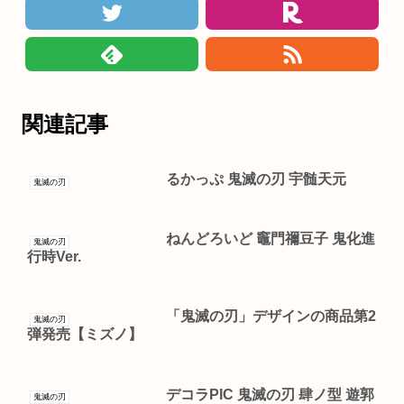
関連記事
るかっぷ 鬼滅の刃 宇髄天元
鬼滅の刃
ねんどろいど 竈門禰豆子 鬼化進
鬼滅の刃
行時Ver.
「鬼滅の刃」デザインの商品第2
鬼滅の刃
弾発売【ミズノ】
デコラPIC 鬼滅の刃 肆ノ型 遊郭
鬼滅の刃