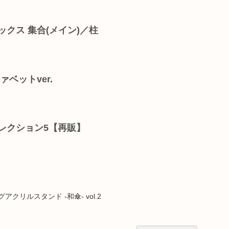
ックス 集合(メイン)／柱
ァベットver.
レクション5【再販】
クリルスタンド -和傘- vol.2