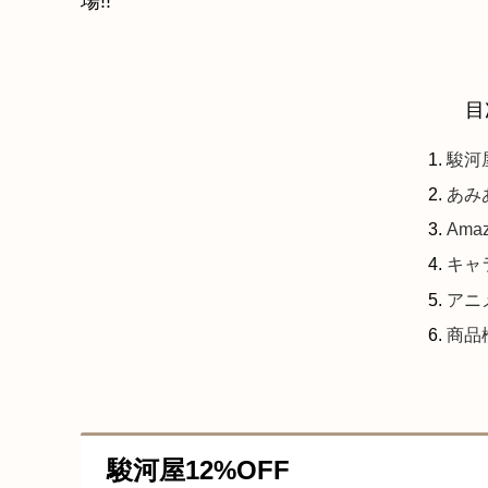
場!!
目
駿河屋
あみ
Ama
キャ
アニ
商品
駿河屋12%OFF