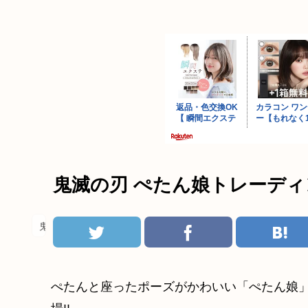
鬼滅の刃 ぺたん娘トレーディング
鬼滅の刃
ぺたんと座ったポーズがかわいい「ぺたん娘」シ