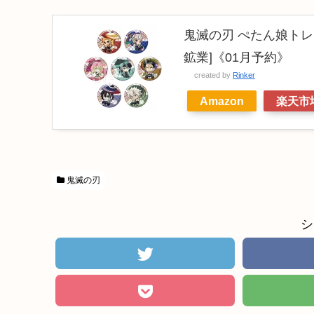
鬼滅の刃 ぺたん娘トレー
鉱業]《01月予約》
created by
Rinker
Amazon
楽天市
鬼滅の刃
シ