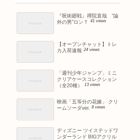
『呪術廻戦』禪院直哉 “論
41 views
外の男”ロンＴ
【オープンチャット】トレ
24 views
カ入荷速報
「週刊少年ジャンプ」ミニ
クリアケースコレクション
13 views
（全20種）
映画「五等分の花嫁」 クリ
8 views
ームソーダver.
ディズニー ツイステッドワ
ンダーランド BIGアクリル