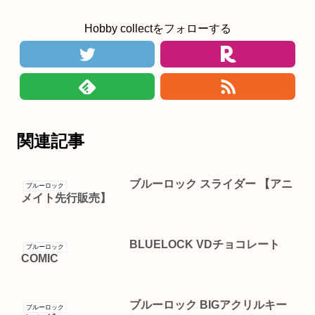
Hobby collectをフォローする
関連記事
ブルーロック スライダー 【アニ
ブルーロック
メイト先行販売】
BLUELOCK VDチョコレート
ブルーロック
COMIC
ブルーロック BIGアクリルキー
ブルーロック