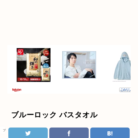
ブルーロック バスタオル
ブルーロック