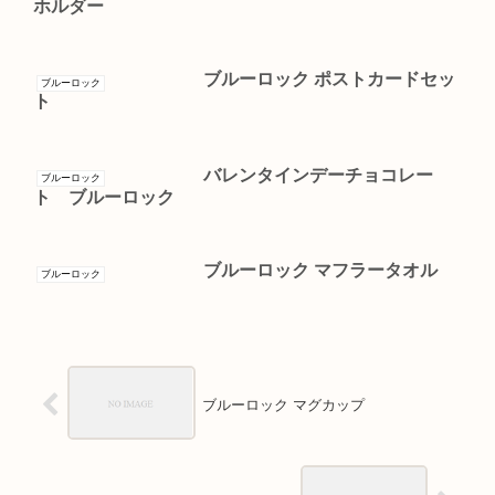
ホルダー
ブルーロック ポストカードセッ
ブルーロック
ト
バレンタインデーチョコレー
ブルーロック
ト ブルーロック
ブルーロック マフラータオル
ブルーロック
ブルーロック マグカップ