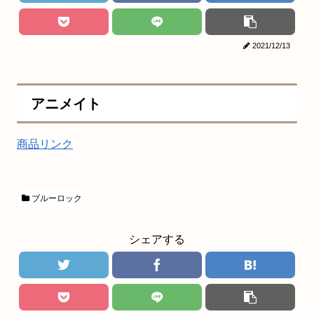
2021/12/13
アニメイト
商品リンク
ブルーロック
シェアする