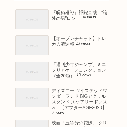
『呪術廻戦』禪院直哉 “論
39 views
外の男”ロンＴ
【オープンチャット】トレ
23 views
カ入荷速報
「週刊少年ジャンプ」ミニ
クリアケースコレクション
13 views
（全20種）
ディズニー ツイステッドワ
ンダーランド BIGアクリル
スタンド スケアリードレス
ver. 【アフターAGF2023】
7 views
映画「五等分の花嫁」 クリ