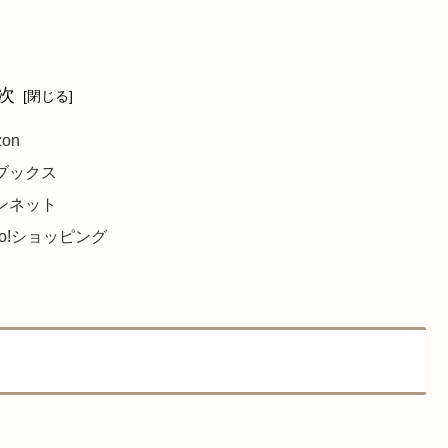
次
zon
ブックス
ンネット
oo!ショッピング