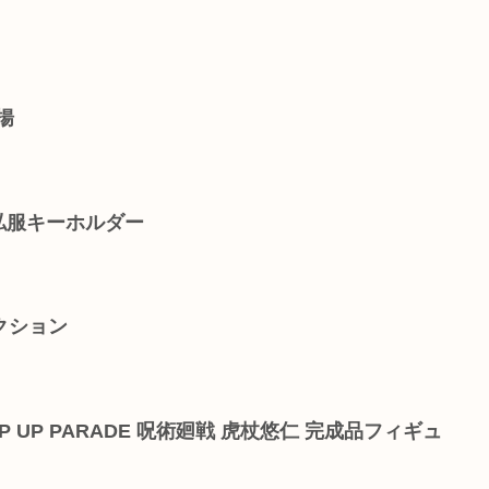
揚
 私服キーホルダー
クション
 UP PARADE 呪術廻戦 虎杖悠仁 完成品フィギュ