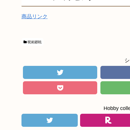
商品リンク
呪術廻戦
シ
Hobby c