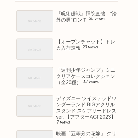
『呪術廻戦』禪院直哉 “論
39 views
外の男”ロンＴ
【オープンチャット】トレ
23 views
カ入荷速報
「週刊少年ジャンプ」ミニ
クリアケースコレクション
13 views
（全20種）
ディズニー ツイステッドワ
ンダーランド BIGアクリル
スタンド スケアリードレス
ver. 【アフターAGF2023】
7 views
映画「五等分の花嫁」 クリ