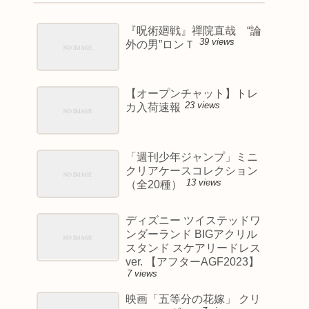
『呪術廻戦』禪院直哉 “論
39 views
外の男”ロンＴ
【オープンチャット】トレ
23 views
カ入荷速報
「週刊少年ジャンプ」ミニ
クリアケースコレクション
13 views
（全20種）
ディズニー ツイステッドワ
ンダーランド BIGアクリル
スタンド スケアリードレス
ver. 【アフターAGF2023】
7 views
映画「五等分の花嫁」 クリ