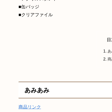
■缶バッジ
■クリアファイル
目
あ
商
あみあみ
商品リンク