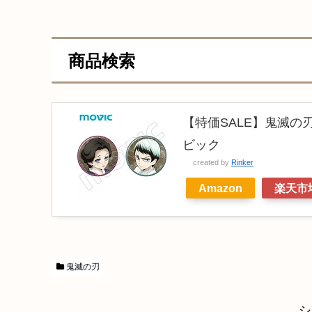
商品検索
【特価SALE】鬼滅の刃
ビック
created by
Rinker
Amazon
楽天市
鬼滅の刃
シ