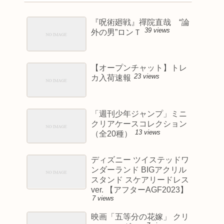
『呪術廻戦』禪院直哉 “論
39 views
外の男”ロンＴ
【オープンチャット】トレ
23 views
カ入荷速報
「週刊少年ジャンプ」ミニ
クリアケースコレクション
13 views
（全20種）
ディズニー ツイステッドワ
ンダーランド BIGアクリル
スタンド スケアリードレス
ver. 【アフターAGF2023】
7 views
映画「五等分の花嫁」 クリ