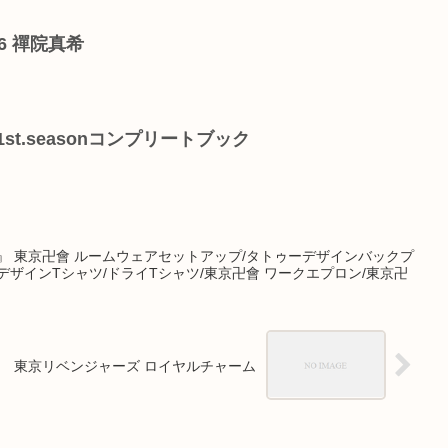
6 禪院真希
st.seasonコンプリートブック
』 東京卍會 ルームウェアセットアップ/タトゥーデザインバックプ
ザインTシャツ/ドライTシャツ/東京卍會 ワークエプロン/東京卍
東京リベンジャーズ ロイヤルチャーム