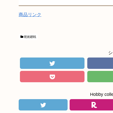
商品リンク
呪術廻戦
シ
Hobby c