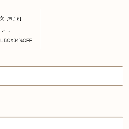
次
メイト
L BOX34%OFF