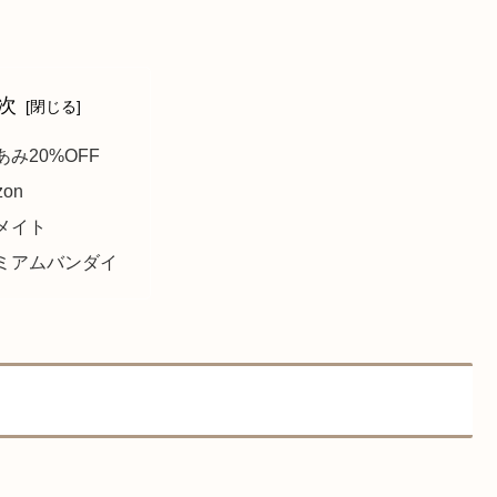
次
あみ20%OFF
zon
メイト
ミアムバンダイ