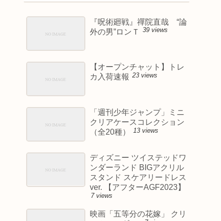
『呪術廻戦』禪院直哉 “論
39 views
外の男”ロンＴ
【オープンチャット】トレ
23 views
カ入荷速報
「週刊少年ジャンプ」ミニ
クリアケースコレクション
13 views
（全20種）
ディズニー ツイステッドワ
ンダーランド BIGアクリル
スタンド スケアリードレス
ver. 【アフターAGF2023】
7 views
映画「五等分の花嫁」 クリ