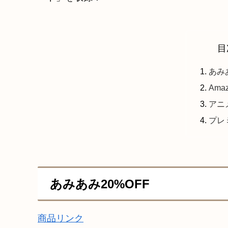
目
あみ
Ama
アニ
プレ
あみあみ20%OFF
商品リンク