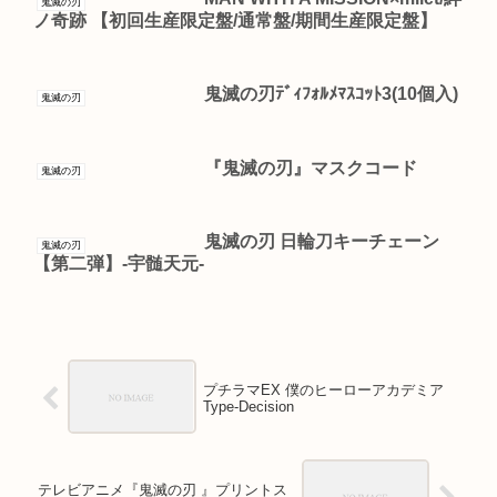
鬼滅の刃
ノ奇跡 【初回生産限定盤/通常盤/期間生産限定盤】
鬼滅の刃ﾃﾞｨﾌｫﾙﾒﾏｽｺｯﾄ3(10個入)
鬼滅の刃
『鬼滅の刃』マスクコード
鬼滅の刃
鬼滅の刃 日輪刀キーチェーン
鬼滅の刃
【第二弾】-宇髄天元-
プチラマEX 僕のヒーローアカデミア
Type-Decision
テレビアニメ『鬼滅の刃 』プリントス