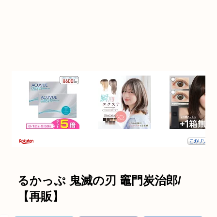
るかっぷ 鬼滅の刃 竈門炭治郎/
【再販】