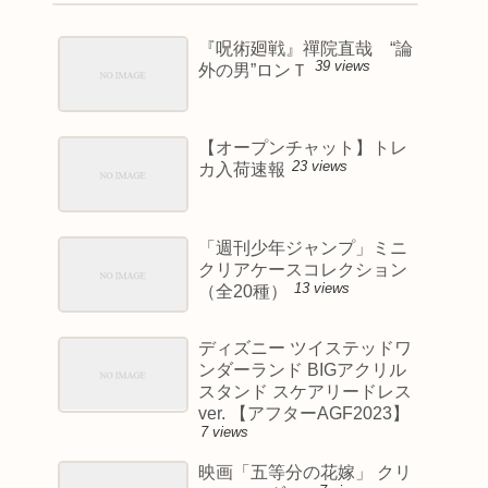
『呪術廻戦』禪院直哉 “論
39 views
外の男”ロンＴ
【オープンチャット】トレ
23 views
カ入荷速報
「週刊少年ジャンプ」ミニ
クリアケースコレクション
13 views
（全20種）
ディズニー ツイステッドワ
ンダーランド BIGアクリル
スタンド スケアリードレス
ver. 【アフターAGF2023】
7 views
映画「五等分の花嫁」 クリ