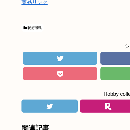
商品リンク
呪術廻戦
シ
Hobby c
関連記事