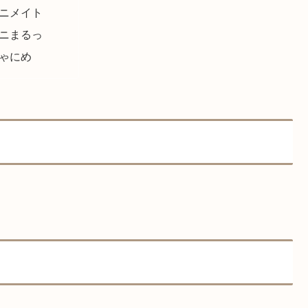
ニメイト
ニまるっ
ゃにめ