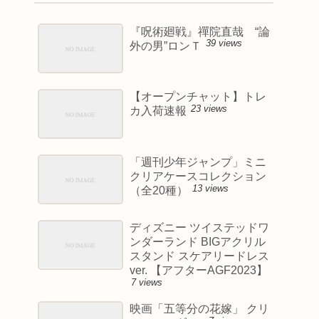
『呪術廻戦』禪院直哉 “論
39 views
外の男”ロンＴ
【オープンチャット】トレ
23 views
カ入荷速報
「週刊少年ジャンプ」ミニ
クリアケースコレクション
13 views
（全20種）
ディズニー ツイステッドワ
ンダーランド BIGアクリル
スタンド スケアリードレス
ver. 【アフターAGF2023】
7 views
映画「五等分の花嫁」 クリ