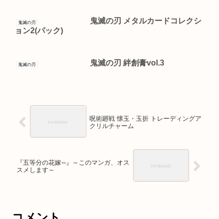
鬼滅の刃 メタルカードコレクシ
鬼滅の刃
ョン2(パック)
鬼滅の刃 絆創膏vol.3
鬼滅の刃
呪術廻戦 懐玉・玉折 トレーディングア
クリルチャーム
『五等分の花嫁∽』～このマンガ、オス
スメします～
コメント