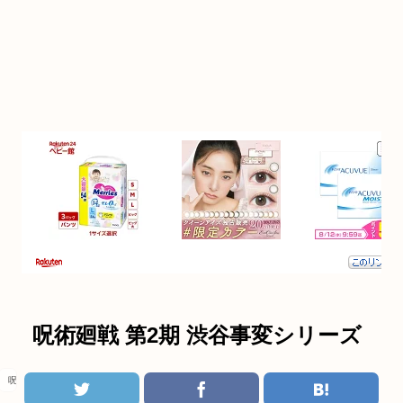
呪術廻戦 第2期 渋谷事変シリーズ
呪術廻戦