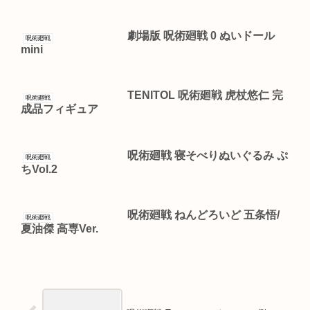
劇場版 呪術廻戦 0 ぬいドール
呪術廻戦
mini
TENITOL 呪術廻戦 虎杖悠仁 完
呪術廻戦
成品フィギュア
呪術廻戦 寝そべりぬいぐるみ ぷ
呪術廻戦
ちVol.2
呪術廻戦 ねんどろいど 五条悟/
呪術廻戦
夏油傑 高専Ver.