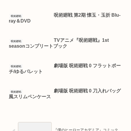
呪術廻戦 第2期 懐玉・玉折 Blu-
呪術廻戦
ray＆DVD
TVアニメ『呪術廻戦』1st
呪術廻戦
seasonコンプリートブック
劇場版 呪術廻戦 0 フラットポー
呪術廻戦
チ/ゆるパレット
劇場版 呪術廻戦 0 刀入れバッグ
呪術廻戦
風スリムペンケース
『僕のヒーローアカデミア』コミック