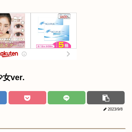
ver.
2023/9/8